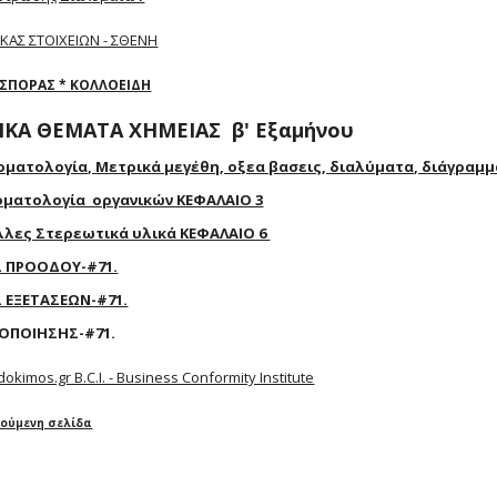
ΚΑΣ ΣΤΟΙΧΕΙΩΝ - ΣΘΕΝΗ
ΑΣΠΟΡΑΣ * ΚΟΛΛΟΕΙΔΗ
ΔΙΚΑ ΘΕΜΑΤΑ ΧΗΜΕΙΑΣ β' Εξαμήνου
οματολογία, Μετρικά μεγέθη, οξεα βασεις, διαλύματα, διάγραμμα T.
νοματολογία οργανικών ΚΕΦΑΛΑΙΟ 3
όλλες Στερεωτικά υλικά ΚΕΦΑΛΑΙΟ 6
Σ ΠΡΟΟΔΟΥ-#71.
 ΕΞΕΤΑΣΕΩΝ-#71.
ΤΟΠΟΙΗΣΗΣ-#71.
kimos.gr B.C.I. - Business Conformity Institute
ούμενη σελίδα