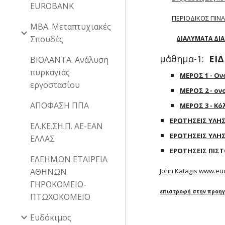
EUROBANK
ΠΕΡΙΟΔΙΚΟΣ ΠΙΝΑ
MBA. Μεταπτυχιακές
Σπουδές
ΔΙΑΛΥΜΑΤΑ ΔΙ
μάθημα-1:
ΕΙ
ΒΙΟΛΑΝΤΑ. Ανάλυση
πυρκαγιάς
ΜΕΡΟΣ 1 - Ον
εργοστασίου
ΜΕΡΟΣ 2 - ο
ΑΠΟΦΑΣΗ ΠΠΑ
ΜΕΡΟΣ 3 - Κ
ΕΡΩΤΗΣΕΙΣ ΥΛΗ
ΕΛ.ΚΕ.ΣΗ.Π. ΑΕ-ΕΑΝ
ΕΡΩΤΗΣΕΙΣ ΥΛΗΣ
ΕΛΛΑΣ
ΕΡΩΤΗΣΕΙΣ ΠΙΣ
ΕΛΕΗΜΩΝ ΕΤΑΙΡΕΙΑ
ΑΘΗΝΩΝ
John Katagis www.eudo
ΓΗΡΟΚΟΜΕΙΟ-
επιστροφή στην προηγ
ΠΤΩΧΟΚΟΜΕΙΟ
Ευδόκιμος