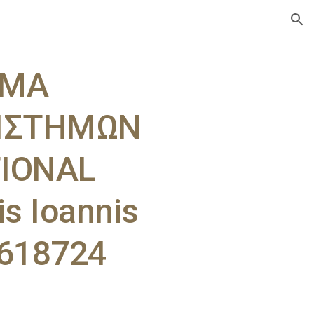
ion
ΗΜΑ
ΠΙΣΤΗΜΩΝ
TIONAL
s Ioannis
618724